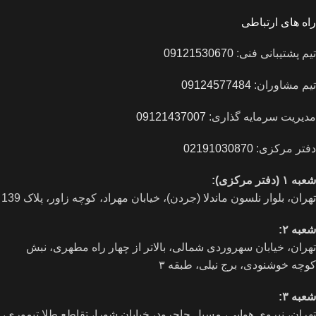
راه های ارتباطی
تیم پشتیبانی فنی:
09121530670
تیم مشاوران:
09124577484
مدیریت سرمایه گذاری:
09121437007
دفتر مرکزی:
02191030870
شعبه ۱ (دفتر مرکزی):
تهران، بلوار نلسون ماندلا (جردن)، خیابان مهراد، کوچه زاور، پلاک 139
شعبه ۲:
تهران، خيابان سهروردی شمالی، بالاتر از چهار راه مطهری، نبش
کوچه خوشنودی، برج نیلی، طبقه ۳
شعبه ۳:
تهران، نیروی هوایی، مسیل جاجرود، خیابان شورا، تقاطع طلا تیموری،