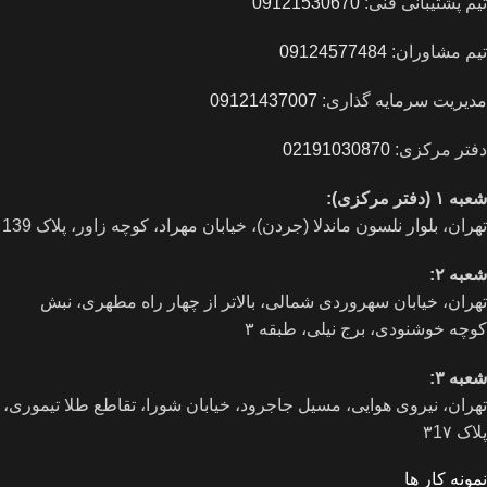
تیم پشتیبانی فنی:
09121530670
تیم مشاوران:
09124577484
مدیریت سرمایه گذاری:
09121437007
دفتر مرکزی:
02191030870
شعبه ۱ (دفتر مرکزی):
تهران، بلوار نلسون ماندلا (جردن)، خیابان مهراد، کوچه زاور، پلاک 139
شعبه ۲:
تهران، خيابان سهروردی شمالی، بالاتر از چهار راه مطهری، نبش
کوچه خوشنودی، برج نیلی، طبقه ۳
شعبه ۳:
تهران، نیروی هوایی، مسیل جاجرود، خیابان شورا، تقاطع طلا تیموری،
پلاک ۳1۷
نمونه کار ها