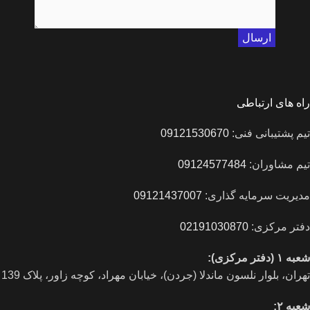
راه های ارتباطی
تیم پشتیبانی فنی:
09121530670
تیم مشاوران:
09124577484
مدیریت سرمایه گذاری:
09121437007
دفتر مرکزی:
02191030870
شعبه ۱ (دفتر مرکزی):
تهران، بلوار نلسون ماندلا (جردن)، خیابان مهراد، کوچه زاور، پلاک 139
شعبه ۲: