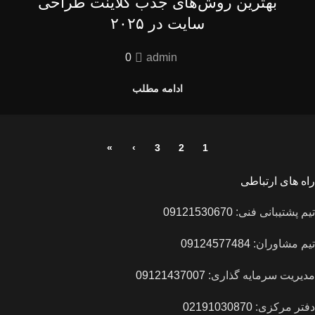
بهترین روش‌های جذب کلاینت طراحی
سایت در ۲۰۲۵
0
admin
ادامه مطلب
»
›
3
2
1
راه های ارتباطی
تیم پشتیبانی فنی:
09121530670
تیم مشاوران:
09124577484
مدیریت سرمایه گذاری:
09121437007
دفتر مرکزی:
02191030870