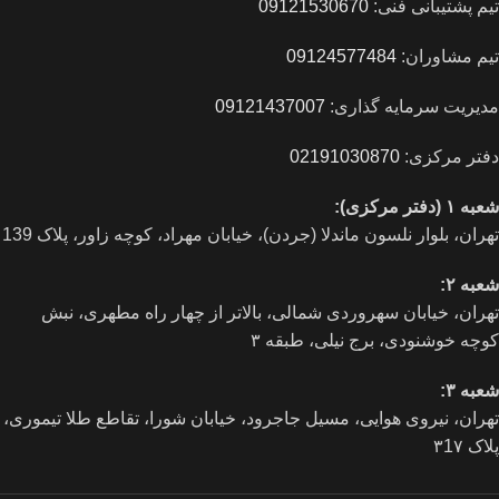
تیم پشتیبانی فنی:
09121530670
تیم مشاوران:
09124577484
مدیریت سرمایه گذاری:
09121437007
دفتر مرکزی:
02191030870
شعبه ۱ (دفتر مرکزی):
تهران، بلوار نلسون ماندلا (جردن)، خیابان مهراد، کوچه زاور، پلاک 139
شعبه ۲:
تهران، خيابان سهروردی شمالی، بالاتر از چهار راه مطهری، نبش
کوچه خوشنودی، برج نیلی، طبقه ۳
شعبه ۳:
تهران، نیروی هوایی، مسیل جاجرود، خیابان شورا، تقاطع طلا تیموری،
پلاک ۳1۷