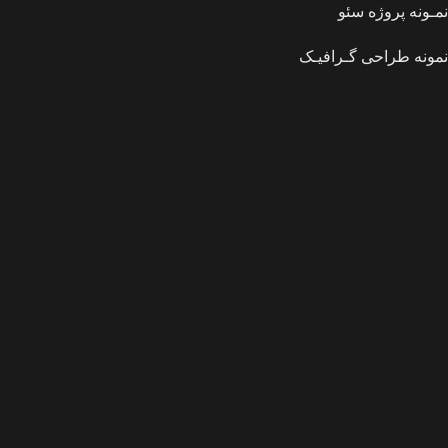
نمـونه پروژه سئو
نمونه طراحی گـرافیـک