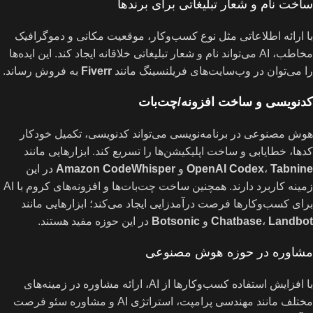
ساخت نام و شعار تبلیغاتی برای برندها
با ارائه اطلاعاتی مثل نوع کسب‌وکار، موقعیت مکانی و دموگرافیک
مخاطب، AI می‌تواند نام و شعار تبلیغاتی خلاقانه ایجاد کند. این ایده‌ها
را می‌توان در وب‌سایت‌های فریلنسینگ مانند
Fiverr
به فروش رساند.
کدنویسی و ساخت افزونه/چت‌بات
هوش مصنوعی در برنامه‌نویسی می‌تواند کدنویسی، تکمیل خودکار
کدها، خطایابی و ساخت اپلیکیشن‌ها را تسریع کند. ابزارهایی مانند
Tabnine
،
OpenAI Codex
و
Amazon CodeWhisper
در این
زمینه کاربرد دارند. همچنین ساخت چت‌بات‌ها و افزونه‌های کروم با AI
برای کسب‌وکارها فرصت درآمدزایی ایجاد می‌کند؛ ابزارهایی مانند
Landbot
،
Chatbase
و
Botsonic
در این حوزه مفید هستند.
مشاوره در حوزه هوش مصنوعی
با افزایش استفاده کسب‌وکارها از AI، ارائه مشاوره در زمینه‌های
مختلف مانند مهندسی پرامپت، استراتژی AI و مشاوره سئو فرصت