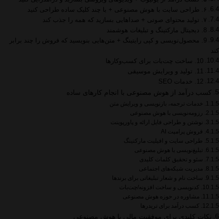
۶. طراحی سایت با هوش مصنوعی + با چند کلیک ساده طراحی کنید
۷. تولید محتوای صوتی + صداهایی بسازید که همه را جذب کند
8. دیجیتال مارکتینگ و تبلیغات هوشمند
9. محصول‌نویسی و کپی‌ رایتینگ + متن‌هایی بنویسید که فروش را چند برابر
کند
10. ساخت چت‌بات برای کسب‌وکارها
11. تولید و ویرایش موسیقی
12. خدمات SEO
کسب درآمد از هوش مصنوعی با انجام کارهای ساده
خدمات ترجمه، بازنویسی و ویرایش متن
رزومه‌نویسی با هوش مصنوعی
نوشتن و طراحی فایل ارائه و پاورپوینت
فروش پرامپت AI
طراحی سایت و افیلیت مارکتینگ
تبلیغ‌نویسی با هوش مصنوعی
سئو و تحقیق کلمات کلیدی
مدیریت شبکه‌های اجتماعی
ساخت نام و شعار تبلیغاتی برای برندها
کدنویسی و ساخت افزونه/چت‌بات
مشاوره در حوزه هوش مصنوعی
کسب درآمد برای تریدرها
نکات کلیدی برای موفقیت مالی با هوش مصنوعی