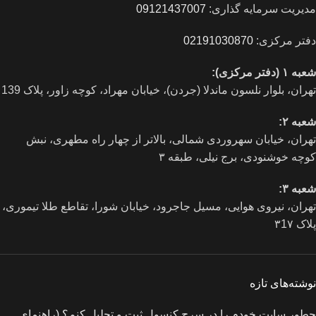
مدیریت سرمایه گذاری:
09121437007
دفتر مرکزی:
02191030870
شعبه ۱ (دفتر مرکزی):
تهران، بلوار نلسون ماندلا (جردن)، خیابان مهراد، کوچه زاور، پلاک 139
شعبه ۲:
تهران، خيابان سهروردی شمالی، بالاتر از چهار راه مطهری، نبش
کوچه خوشنودی، برج نیلی، طبقه ۳
شعبه ۳:
تهران، نیروی هوایی، مسیل جاجرود، خیابان شورا، تقاطع طلا تیموری،
پلاک ۳1۷
نوشته‌های تازه
چطور سایت خودم را در سرچ کنسول ثبت و تحلیل کنم؟ (راهنمای