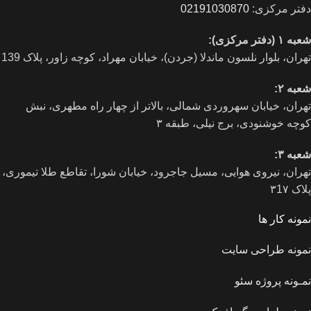
دفتر مرکزی:
02191030870
شعبه ۱ (دفتر مرکزی):
تهران، بلوار نلسون ماندلا (جردن)، خیابان مهراد، کوچه زاور، پلاک 139
شعبه ۲:
تهران، خيابان سهروردی شمالی، بالاتر از چهار راه مطهری، نبش
کوچه خوشنودی، برج نیلی، طبقه ۳
شعبه ۳:
تهران، نیروی هوایی، مسیل جاجرود، خیابان شورا، تقاطع طلا تیموری،
پلاک ۳1۷
نمونه کار ها
نمونه طراحی سایت
نمـونه پروژه سئو