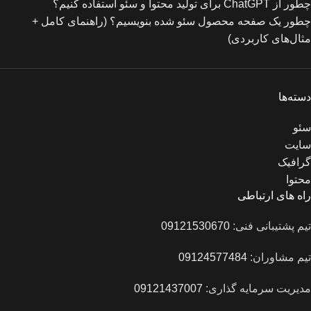
چطور از ChatGPT برای تولید محتوا و سئو استفاده کنیم؟
چطور یک صفحه محصول سئو شده بنویسیم؟ (راهنمای کامل +
مثال‌های کاربردی)
دسته‌ها
سئو
سایت
گرافیک
محتوا
راه های ارتباطی
تیم پشتیبانی فنی:
09121530670
تیم مشاوران:
09124577484
مدیریت سرمایه گذاری:
09121437007