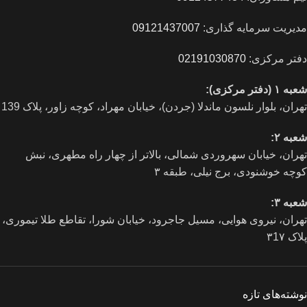
مدیریت سرمایه گذاری:
09121437007
دفتر مرکزی:
02191030870
شعبه ۱ (دفتر مرکزی):
تهران، بلوار نلسون ماندلا (جردن)، خیابان مهراد، کوچه زاور، پلاک 139
شعبه ۲:
تهران، خيابان سهروردی شمالی، بالاتر از چهار راه مطهری، نبش
کوچه خوشنودی، برج نیلی، طبقه ۳
شعبه ۳:
تهران، نیروی هوایی، مسیل جاجرود، خیابان شورا، تقاطع طلا تیموری،
پلاک ۳1۷
نوشته‌های تازه