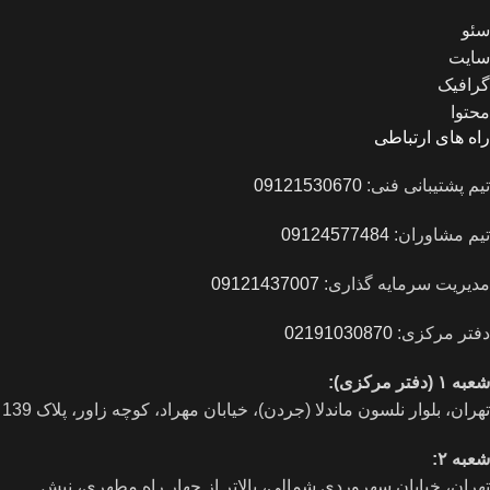
سئو
سایت
گرافیک
محتوا
راه های ارتباطی
تیم پشتیبانی فنی:
09121530670
تیم مشاوران:
09124577484
مدیریت سرمایه گذاری:
09121437007
دفتر مرکزی:
02191030870
شعبه ۱ (دفتر مرکزی):
تهران، بلوار نلسون ماندلا (جردن)، خیابان مهراد، کوچه زاور، پلاک 139
شعبه ۲:
تهران، خيابان سهروردی شمالی، بالاتر از چهار راه مطهری، نبش