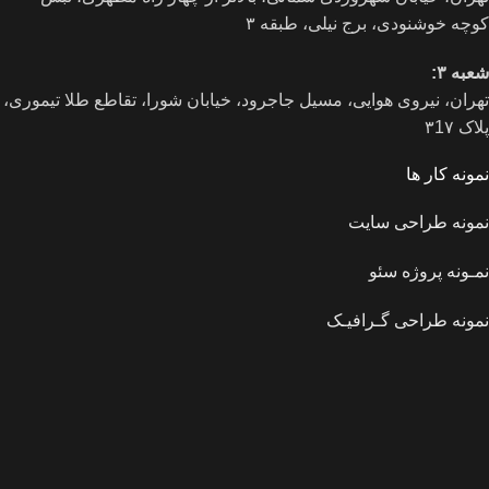
کوچه خوشنودی، برج نیلی، طبقه ۳
شعبه ۳:
تهران، نیروی هوایی، مسیل جاجرود، خیابان شورا، تقاطع طلا تیموری،
پلاک ۳1۷
نمونه کار ها
نمونه طراحی سایت
نمـونه پروژه سئو
نمونه طراحی گـرافیـک