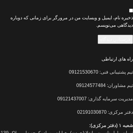
ذخیره نام، ایمیل و وبسایت من در مرورگر برای زمانی که دوباره
دیدگاهی می‌نویسم.
راه های ارتباطی
تیم پشتیبانی فنی:
09121530670
تیم مشاوران:
09124577484
مدیریت سرمایه گذاری:
09121437007
دفتر مرکزی:
02191030870
شعبه ۱ (دفتر مرکزی):
تهران، بلوار نلسون ماندلا (جردن)، خیابان مهراد، کوچه زاور، پلاک 139