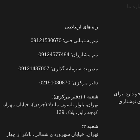
اره ما
راه های ارتباطی
تیم پشتیبانی فنی:
09121530670
تیم مشاوران:
09124577484
مدیریت سرمایه گذاری:
09121437007
دفتر مرکزی:
02191030870
 دارد. برای
شعبه ۱ (دفتر مرکزی):
ای نوشتاری
تهران، بلوار نلسون ماندلا (جردن)، خیابان مهراد،
کوچه زاور، پلاک 139
شعبه ۲:
تهران، خيابان سهروردی شمالی، بالاتر از چهار