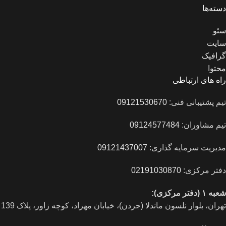
دسته‌ها
سئو
سایت
گرافیک
محتوا
راه های ارتباطی
تیم پشتیبانی فنی:
09121530670
تیم مشاوران:
09124577484
مدیریت سرمایه گذاری:
09121437007
دفتر مرکزی:
02191030870
شعبه ۱ (دفتر مرکزی):
تهران، بلوار نلسون ماندلا (جردن)، خیابان مهراد، کوچه زاور، پلاک 139