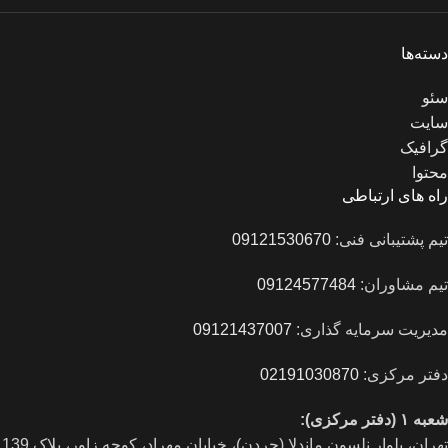
دسته‌ها
سئو
سایت
گرافیک
محتوا
راه های ارتباطی
تیم پشتیبانی فنی:
09121530670
تیم مشاوران:
09124577484
مدیریت سرمایه گذاری:
09121437007
دفتر مرکزی:
02191030870
شعبه ۱ (دفتر مرکزی):
تهران، بلوار نلسون ماندلا (جردن)، خیابان مهراد، کوچه زاور، پلاک 139