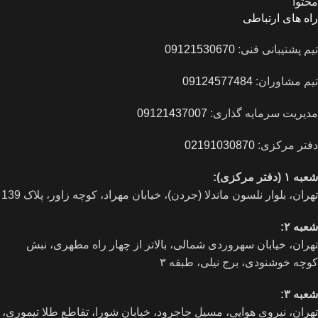
محتوا
راه های ارتباطی
تیم پشتیبانی فنی:
09121530670
تیم مشاوران:
09124577484
مدیریت سرمایه گذاری:
09121437007
دفتر مرکزی:
02191030870
شعبه ۱ (دفتر مرکزی):
تهران، بلوار نلسون ماندلا (جردن)، خیابان مهراد، کوچه زاور، پلاک 139
شعبه ۲:
تهران، خيابان سهروردی شمالی، بالاتر از چهار راه مطهری، نبش
کوچه خوشنودی، برج نیلی، طبقه ۳
شعبه ۳:
تهران، نیروی هوایی، مسیل جاجرود، خیابان شورا، تقاطع طلا تیموری،