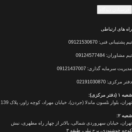
راه های ارتباطی
تیم پشتیبانی فنی:
09121530670
تیم مشاوران:
09124577484
مدیریت سرمایه گذاری:
09121437007
دفتر مرکزی:
02191030870
شعبه ۱ (دفتر مرکزی):
تهران، بلوار نلسون ماندلا (جردن)، خیابان مهراد، کوچه زاور، پلاک 139
شعبه ۲:
تهران، خيابان سهروردی شمالی، بالاتر از چهار راه مطهری، نبش
کوچه خوشنودی، برج نیلی، طبقه ۳