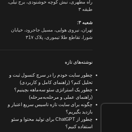
راه مطهری، نبش کوچه خوشنودی، برج نیلی،
طبقه ۳
شعبه ۳:
تهران، نیروی هوایی، مسیل جاجرود، خیابان
شورا، تقاطع طلا تیموری، پلاک ۳1۷
نوشته‌های تازه
چطور سایت خودم را در سرچ کنسول ثبت و
تحلیل کنم؟ (راهنمای کامل و کاربردی)
چطور یک استراتژی سئو سه‌ماهه بچینیم؟
(راهنمای عملی و مرحله‌به‌مرحله)
چگونه برای سایت تازه‌ تاسیس سریع اعتبار و
بازدید بگیریم؟
چطور از ChatGPT برای تولید محتوا و سئو
استفاده کنیم؟