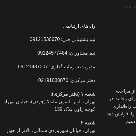
اره ما
راه های ارتباطی
تیم پشتیبانی فنی:
09121530670
تیم مشاوران:
09124577484
مدیریت سرمایه گذاری:
09121437007
دفتر مرکزی:
02191030870
از مراجعه
شعبه ۱ (دفتر مرکزی):
رای رقابت در
تهران، بلوار نلسون ماندلا (جردن)، خیابان مهراد،
 راه‌اندازی
کوچه زاور، پلاک 139
را افزایش دهد
دهیم.
شعبه ۲:
تهران، خيابان سهروردی شمالی، بالاتر از چهار