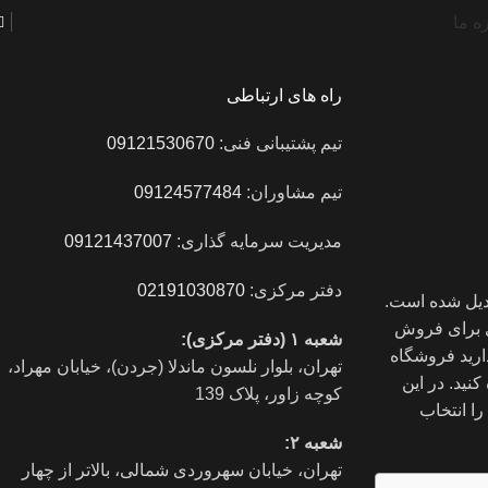
ه ما
راه های ارتباطی
تیم پشتیبانی فنی:
09121530670
تیم مشاوران:
09124577484
مدیریت سرمایه گذاری:
09121437007
دفتر مرکزی:
02191030870
دیل شده است.
ای برای فروش
شعبه ۱ (دفتر مرکزی):
ارید فروشگاه
تهران، بلوار نلسون ماندلا (جردن)، خیابان مهراد،
نید. در این
کوچه زاور، پلاک 139
را انتخاب
شعبه ۲:
تهران، خيابان سهروردی شمالی، بالاتر از چهار