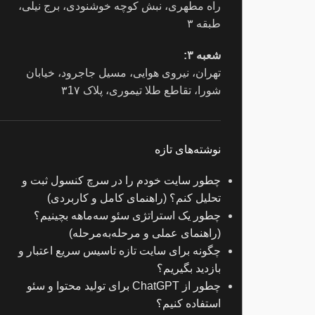
راه مطهری، نبش کوچه خوشنودی، برج نیلی،
طبقه ۳
شعبه ۳:
تهران، نیروی هوایی، مسیل جاجرود، خیابان
شورا، تقاطع طلا تیموری، پلاک ۳1۷
نوشته‌های تازه
چطور سایت خودم را در سرچ کنسول ثبت و
تحلیل کنم؟ (راهنمای کامل و کاربردی)
چطور یک استراتژی سئو سه‌ماهه بچینیم؟
(راهنمای عملی و مرحله‌به‌مرحله)
چگونه برای سایت تازه‌ تاسیس سریع اعتبار و
بازدید بگیریم؟
چطور از ChatGPT برای تولید محتوا و سئو
استفاده کنیم؟