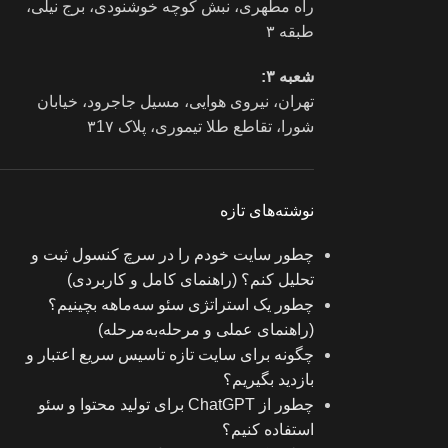
راه مطهری، نبش کوچه خوشنودی، برج نیلی،
طبقه ۳
شعبه ۳:
تهران، نیروی هوایی، مسیل جاجرود، خیابان
شورا، تقاطع طلا تیموری، پلاک ۳1۷
نوشته‌های تازه
چطور سایت خودم را در سرچ کنسول ثبت و
تحلیل کنم؟ (راهنمای کامل و کاربردی)
چطور یک استراتژی سئو سه‌ماهه بچینیم؟
(راهنمای عملی و مرحله‌به‌مرحله)
چگونه برای سایت تازه‌ تاسیس سریع اعتبار و
بازدید بگیریم؟
چطور از ChatGPT برای تولید محتوا و سئو
استفاده کنیم؟