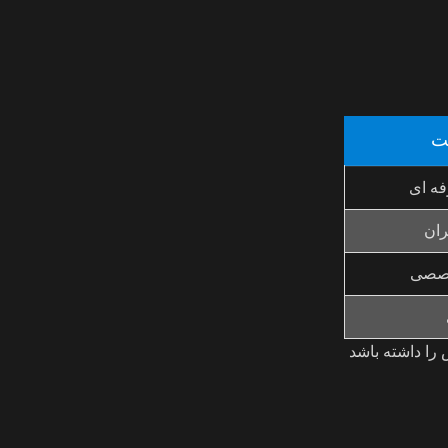
ت
فه ای
ران
خصصی
را داشته باشد