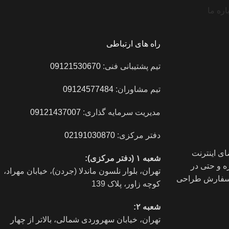
اره ما
راه های ارتباطی
تیم پشتیبانی فنی:
09121530670
تیم مشاوران:
09124577484
مدیریت سرمایه گذاری:
09121437007
دفتر مرکزی:
02191030870
ی اینترنت
شعبه ۱ (دفتر مرکزی):
 و حتی در
تهران، بلوار نلسون ماندلا (جردن)، خیابان مهراد،
ز سفارش طراحی
کوچه زاور، پلاک 139
شعبه ۲:
تهران، خيابان سهروردی شمالی، بالاتر از چهار