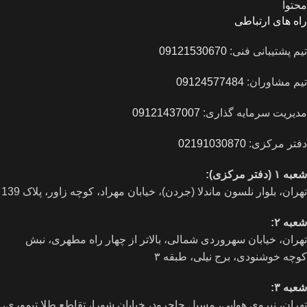
محتوا
راه های ارتباطی
تیم پشتیبانی فنی:
09121530670
تیم مشاوران:
09124577484
مدیریت سرمایه گذاری:
09121437007
دفتر مرکزی:
02191030870
شعبه ۱ (دفتر مرکزی):
تهران، بلوار نلسون ماندلا (جردن)، خیابان مهراد، کوچه زاور، پلاک 139
شعبه ۲:
تهران، خيابان سهروردی شمالی، بالاتر از چهار راه مطهری، نبش
کوچه خوشنودی، برج نیلی، طبقه ۳
شعبه ۳:
تهران، نیروی هوایی، مسیل جاجرود، خیابان شورا، تقاطع طلا تیموری،