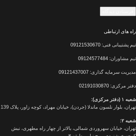
راه های ارتباطی
تیم پشتیبانی فنی:
09121530670
تیم مشاوران:
09124577484
مدیریت سرمایه گذاری:
09121437007
دفتر مرکزی:
02191030870
شعبه ۱ (دفتر مرکزی):
تهران، بلوار نلسون ماندلا (جردن)، خیابان مهراد، کوچه زاور، پلاک 139
شعبه ۲:
تهران، خيابان سهروردی شمالی، بالاتر از چهار راه مطهری، نبش
کوچه خوشنودی، برج نیلی، طبقه ۳