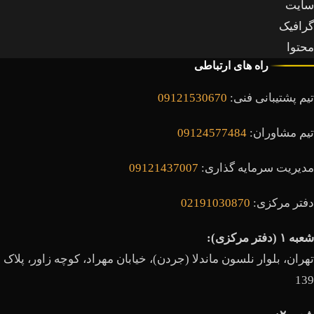
سایت
گرافیک
محتوا
راه های ارتباطی
تیم پشتیبانی فنی:
09121530670
تیم مشاوران:
09124577484
مدیریت سرمایه گذاری:
09121437007
دفتر مرکزی:
02191030870
شعبه ۱ (دفتر مرکزی):
تهران، بلوار نلسون ماندلا (جردن)، خیابان مهراد، کوچه زاور، پلاک
139