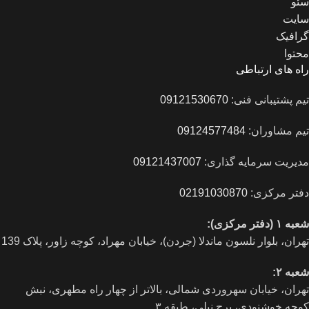
سئو
سایت
گرافیک
محتوا
راه های ارتباطی
تیم پشتیبانی فنی:
09121530670
تیم مشاوران:
09124577484
مدیریت سرمایه گذاری:
09121437007
دفتر مرکزی:
02191030870
شعبه ۱ (دفتر مرکزی):
تهران، بلوار نلسون ماندلا (جردن)، خیابان مهراد، کوچه زاور، پلاک 139
شعبه ۲:
تهران، خيابان سهروردی شمالی، بالاتر از چهار راه مطهری، نبش
کوچه خوشنودی، برج نیلی، طبقه ۳