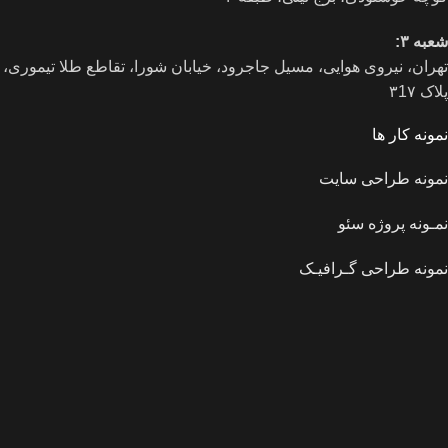
شعبه ۳:
تهران، نیروی هوایی، مسیل جاجرود، خیابان شورا، تقاطع طلا تیموری،
پلاک ۳1۷
نمونه کار ها
نمونه طراحی سایت
نمـونه پروژه سئو
نمونه طراحی گـرافیـک