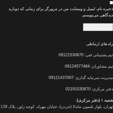
ذخیره نام، ایمیل و وبسایت من در مرورگر برای زمانی که دوباره
دیدگاهی می‌نویسم.
راه های ارتباطی
تیم پشتیبانی فنی:
09121530670
تیم مشاوران:
09124577484
مدیریت سرمایه گذاری:
09121437007
دفتر مرکزی:
02191030870
شعبه ۱ (دفتر مرکزی):
تهران، بلوار نلسون ماندلا (جردن)، خیابان مهراد، کوچه زاور، پلاک 139