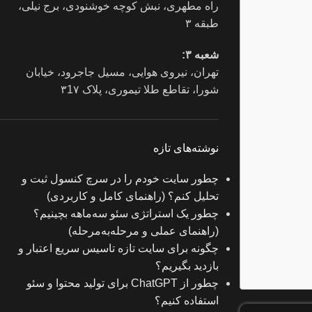
راه مطهری، نبش کوچه خوشنودی، برج نیلی،
طبقه ۳
شعبه ۳:
تهران، نیروی هوایی، مسیل جاجرود، خیابان
شورا، تقاطع طلا تیموری، پلاک ۳1۷
نوشته‌های تازه
چطور سایت خودم را در سرچ کنسول ثبت و
تحلیل کنم؟ (راهنمای کامل و کاربردی)
چطور یک استراتژی سئو سه‌ماهه بچینیم؟
(راهنمای عملی و مرحله‌به‌مرحله)
چگونه برای سایت تازه‌ تاسیس سریع اعتبار و
بازدید بگیریم؟
چطور از ChatGPT برای تولید محتوا و سئو
استفاده کنیم؟