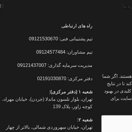
ه ما
راه های ارتباطی
تیم پشتیبانی فنی:
09121530670
تیم مشاوران:
09124577484
مدیریت سرمایه گذاری:
09121437007
هستند. اگر شما
دفتر مرکزی:
02191030870
 تا در نتایج
لیدی در بهبود
شعبه ۱ (دفتر مرکزی):
 سایت برای
تهران، بلوار نلسون ماندلا (جردن)، خیابان مهراد،
کوچه زاور، پلاک 139
شعبه ۲:
تهران، خيابان سهروردی شمالی، بالاتر از چهار