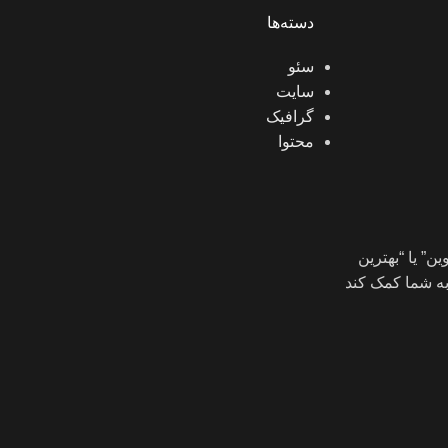
دسته‌ها
سئو
سایت
گرافیک
محتوا
ن” یا “بهترین
به شما کمک کند