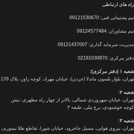
راه های ارتباطی
تیم پشتیبانی فنی:
09121530670
تیم مشاوران:
09124577484
مدیریت سرمایه گذاری:
09121437007
دفتر مرکزی:
02191030870
شعبه ۱ (دفتر مرکزی):
تهران، بلوار نلسون ماندلا (جردن)، خیابان مهراد، کوچه زاور، پلاک 139
شعبه ۲:
تهران، خيابان سهروردی شمالی، بالاتر از چهار راه مطهری، نبش
کوچه خوشنودی، برج نیلی، طبقه ۳
شعبه ۳:
تهران، نیروی هوایی، مسیل جاجرود، خیابان شورا، تقاطع طلا تیموری،