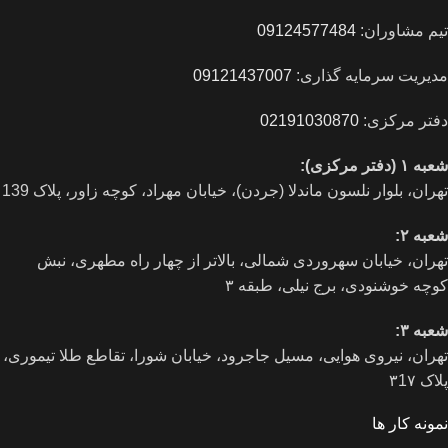
تیم مشاوران:
09124577484
مدیریت سرمایه گذاری:
09121437007
دفتر مرکزی:
02191030870
شعبه ۱ (دفتر مرکزی):
تهران، بلوار نلسون ماندلا (جردن)، خیابان مهراد، کوچه زاور، پلاک 139
شعبه ۲:
تهران، خيابان سهروردی شمالی، بالاتر از چهار راه مطهری، نبش
کوچه خوشنودی، برج نیلی، طبقه ۳
شعبه ۳:
تهران، نیروی هوایی، مسیل جاجرود، خیابان شورا، تقاطع طلا تیموری،
پلاک ۳1۷
نمونه کار ها