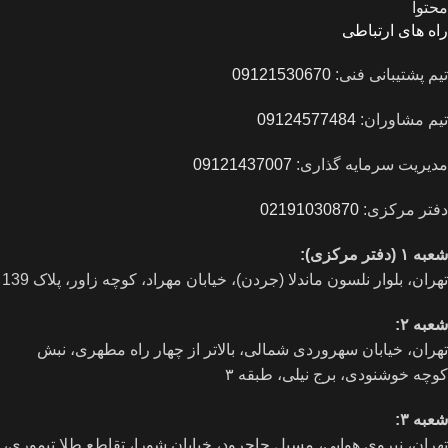
محتوا
راه های ارتباطی
تیم پشتیبانی فنی:
09121530670
تیم مشاوران:
09124577484
مدیریت سرمایه گذاری:
09121437007
دفتر مرکزی:
02191030870
شعبه ۱ (دفتر مرکزی):
تهران، بلوار نلسون ماندلا (جردن)، خیابان مهراد، کوچه زاور، پلاک 139
شعبه ۲:
تهران، خيابان سهروردی شمالی، بالاتر از چهار راه مطهری، نبش
کوچه خوشنودی، برج نیلی، طبقه ۳
شعبه ۳:
تهران، نیروی هوایی، مسیل جاجرود، خیابان شورا، تقاطع طلا تیموری،