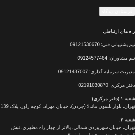
راه های ارتباطی
تیم پشتیبانی فنی:
09121530670
تیم مشاوران:
09124577484
مدیریت سرمایه گذاری:
09121437007
دفتر مرکزی:
02191030870
شعبه ۱ (دفتر مرکزی):
تهران، بلوار نلسون ماندلا (جردن)، خیابان مهراد، کوچه زاور، پلاک 139
شعبه ۲:
تهران، خيابان سهروردی شمالی، بالاتر از چهار راه مطهری، نبش
کوچه خوشنودی، برج نیلی، طبقه ۳