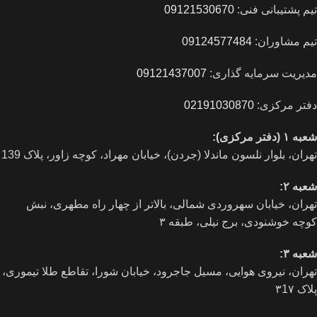
تیم پشتیبانی فنی:
09121530670
تیم مشاوران:
09124577484
مدیریت سرمایه گذاری:
09121437007
دفتر مرکزی:
02191030870
شعبه ۱ (دفتر مرکزی):
تهران، بلوار نلسون ماندلا (جردن)، خیابان مهراد، کوچه زاور، پلاک 139
شعبه ۲:
تهران، خيابان سهروردی شمالی، بالاتر از چهار راه مطهری، نبش
کوچه خوشنودی، برج نیلی، طبقه ۳
شعبه ۳:
تهران، نیروی هوایی، مسیل جاجرود، خیابان شورا، تقاطع طلا تیموری،
پلاک ۳1۷