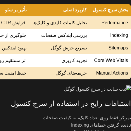
بخش سرچ کنسول
کاربرد اصلی
تأثیر بر سئو
Performance
تحلیل کلمات کلیدی و کلیک‌ها
افزایش CTR و رتبه
Indexing
بررسی ایندکس صفحات
جلوگیری از حذ
Sitemaps
تسریع خزش گوگل
بهبود ایندکس
Core Web Vitals
تجربه کاربری
اثر مستقیم رو
Manual Actions
جریمه‌های گوگل
حفظ امنیت سئ
اشتباهات رایج در استفاده از سرچ کنسول
تمرکز فقط روی تعداد کلیک، نه کیفیت صفحات
نادیده گرفتن خطاهای Indexing