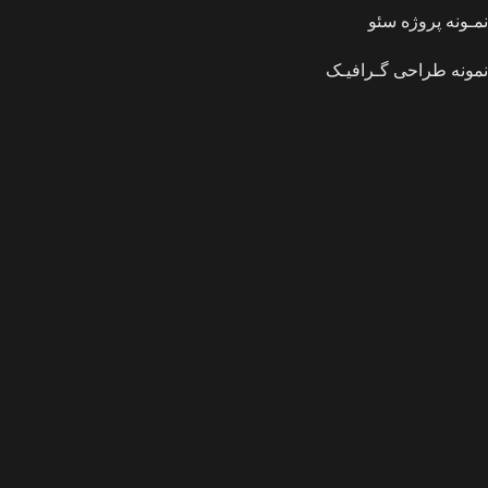
نمـونه پروژه سئو
نمونه طراحی گـرافیـک