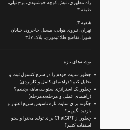
راه مطهری، نبش کوچه خوشنودی، برج نیلی،
طبقه ۳
شعبه ۳:
تهران، نیروی هوایی، مسیل جاجرود، خیابان
شورا، تقاطع طلا تیموری، پلاک ۳1۷
نوشته‌های تازه
چطور سایت خودم را در سرچ کنسول ثبت و
تحلیل کنم؟ (راهنمای کامل و کاربردی)
چطور یک استراتژی سئو سه‌ماهه بچینیم؟
(راهنمای عملی و مرحله‌به‌مرحله)
چگونه برای سایت تازه‌ تاسیس سریع اعتبار و
بازدید بگیریم؟
چطور از ChatGPT برای تولید محتوا و سئو
استفاده کنیم؟