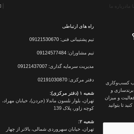
 ما
درباره ما
راه های ارتباطی
تیم پشتیبانی فنی:
09121530670
تیم مشاوران:
09124577484
مدیریت سرمایه گذاری:
09121437007
دفتر مرکزی:
02191030870
حب کسب‌وکاری
رند‌سازی و
شعبه ۱ (دفتر مرکزی):
عالیت و میزان
تهران، بلوار نلسون ماندلا (جردن)، خیابان مهراد،
ید تا بتوانید
کوچه زاور، پلاک 139
شعبه ۲:
تهران، خيابان سهروردی شمالی، بالاتر از چهار