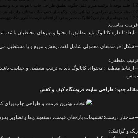
جلب توجه با ترکیب هنر و علم: چگونه تطبیق طراحی چاپ با هویت برند و محتو
مناسب‌سازی طراحی با توانائی چاپ: چگونه از خصوصیات مختلف چاپ (مانند دیج
پنج مرحله برای طراحی کاتالوگ منحصر به فرد: از انتخاب فرمت تا آخرین نکات بهینه‌
فرمت مناسب:
– ابعاد: اندازه کاتالوگ باید مطابق با محتوا و نیازهای مخاطبان باشد. اندازه‌های استاندارد معمولاً شام
– شکل: فرمت‌های معمولی شامل لفت، پخش، مربع و یا مستطیل می‌ش
ترتیب منطقی:
– ارتباط منطقی: محتوای کاتالوگ باید به ترتیب منطقی و جذابیت باش
تماس.
مقاله جدید:
طراحی سایت فروشگاه کیف و کفش
– ساختار درست: تقسیمات بازه‌های قیمت، دسته‌بندی‌ها و تصاویر به‌وضو
رنگ و گرافیک: