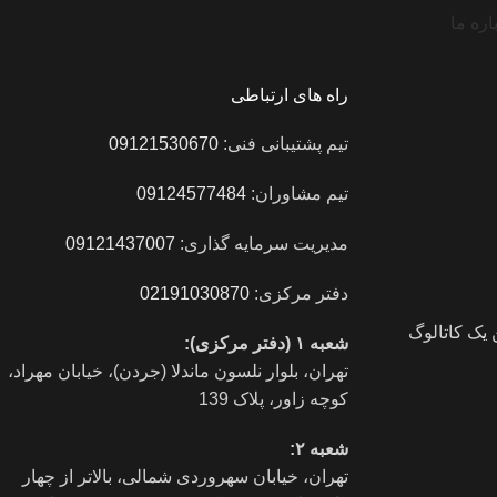
اره ما
راه های ارتباطی
تیم پشتیبانی فنی:
09121530670
تیم مشاوران:
09124577484
مدیریت سرمایه گذاری:
09121437007
دفتر مرکزی:
02191030870
یک کاتالوگ
شعبه ۱ (دفتر مرکزی):
تهران، بلوار نلسون ماندلا (جردن)، خیابان مهراد،
کوچه زاور، پلاک 139
شعبه ۲:
تهران، خيابان سهروردی شمالی، بالاتر از چهار