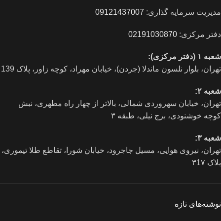
مدیریت سرمایه گذاری:
09121437007
دفتر مرکزی:
02191030870
شعبه ۱ (دفتر مرکزی):
تهران، بلوار نلسون ماندلا (جردن)، خیابان مهراد، کوچه زاور، پلاک 139
شعبه ۲:
تهران، خيابان سهروردی شمالی، بالاتر از چهار راه مطهری، نبش
کوچه خوشنودی، برج نیلی، طبقه ۳
شعبه ۳:
تهران، نیروی هوایی، مسیل جاجرود، خیابان شورا، تقاطع طلا تیموری،
پلاک ۳1۷
نوشته‌های تازه