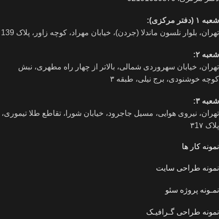
شعبه ۱ (دفتر مرکزی):
تهران، بلوار نلسون ماندلا (جردن)، خیابان مهراد، کوچه زاور، پلاک 139
شعبه ۲:
تهران، خيابان سهروردی شمالی، بالاتر از چهار راه مطهری، نبش
کوچه خوشنودی، برج نیلی، طبقه ۳
شعبه ۳:
تهران، نیروی هوایی، مسیل جاجرود، خیابان شورا، تقاطع طلا تیموری،
پلاک ۳1۷
نمونه کار ها
نمونه طراحی سایت
نمـونه پروژه سئو
نمونه طراحی گـرافیـک