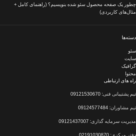
چطور یک صفحه محصول سئو شده بنویسیم؟ (راهنمای کامل +
مثال‌های کاربردی)
دسته‌ها
سئو
سایت
گرافیک
محتوا
راه های ارتباطی
تیم پشتیبانی فنی:
09121530670
تیم مشاوران:
09124577484
مدیریت سرمایه گذاری:
09121437007
دفتر مرکزی:
02191030870