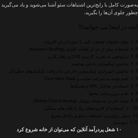
به‌صورت کامل با رایج‌ترین اشتباهات سئو آشنا می‌شوید و یاد می‌گیرید
چطور جلوی آن‌ها را بگیرید.
آنچه در اینجا می خوانید!!!
۱. تولید محتوای ضعیف، کپی یا بدون ارزش افزوده
۲. استفاده بیش از حد از کلمات کلیدی (Keyword Stuffing)
۳. بی‌توجهی به تجربه کاربری (UX) و رفتار کاربر
۴. نداشتن لینکسازی داخلی هدفمند
۵. نداشتن استراتژی لینک‌سازی خارجی یا دریافت بک‌لینک‌های خطرناک
۶. عدم توجه به سرعت سایت و Core Web Vitals
۷. اشتباه در ساختار URL و هدینگ‌ها
۸. عدم بروزرسانی محتوا
۹. توجه نکردن به نسخه موبایل (Mobile-First Indexing)
۱۰. استفاده از افزونه‌های زیاد یا قالب‌های سنگین
جدول رایج‌ترین اشتباهات سئو و راه‌حل سریع
جمع‌بندی
۱۰ شغل پردرآمد آنلاین که می‌توان از خانه شروع کرد