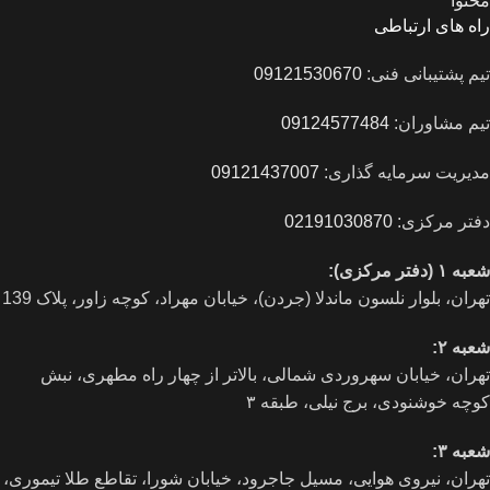
محتوا
راه های ارتباطی
تیم پشتیبانی فنی:
09121530670
تیم مشاوران:
09124577484
مدیریت سرمایه گذاری:
09121437007
دفتر مرکزی:
02191030870
شعبه ۱ (دفتر مرکزی):
تهران، بلوار نلسون ماندلا (جردن)، خیابان مهراد، کوچه زاور، پلاک 139
شعبه ۲:
تهران، خيابان سهروردی شمالی، بالاتر از چهار راه مطهری، نبش
کوچه خوشنودی، برج نیلی، طبقه ۳
شعبه ۳:
تهران، نیروی هوایی، مسیل جاجرود، خیابان شورا، تقاطع طلا تیموری،