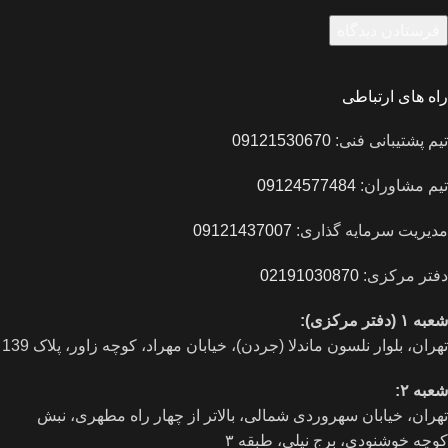
راه های ارتباطی
تیم پشتیبانی فنی:
09121530670
تیم مشاوران:
09124577484
مدیریت سرمایه گذاری:
09121437007
دفتر مرکزی:
02191030870
شعبه ۱ (دفتر مرکزی):
تهران، بلوار نلسون ماندلا (جردن)، خیابان مهراد، کوچه زاور، پلاک 139
شعبه ۲:
تهران، خيابان سهروردی شمالی، بالاتر از چهار راه مطهری، نبش
کوچه خوشنودی، برج نیلی، طبقه ۳