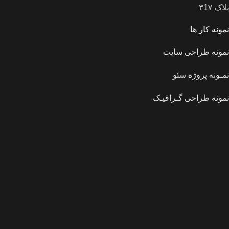
پلاک ۳1۷
نمونه کار ها
نمونه طراحی سایت
نمـونه پروژه سئو
نمونه طراحی گـرافیـک