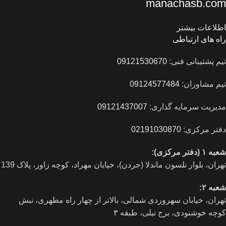
manachasb.com
اطلاعات بیشتر
راه های ارتباطی
تیم پشتیبانی فنی:
09121530670
تیم مشاوران:
09124577484
مدیریت سرمایه گذاری:
09121437007
دفتر مرکزی:
02191030870
شعبه ۱ (دفتر مرکزی):
تهران، بلوار نلسون ماندلا (جردن)، خیابان مهراد، کوچه زاور، پلاک 139
شعبه ۲:
تهران، خيابان سهروردی شمالی، بالاتر از چهار راه مطهری، نبش
کوچه خوشنودی، برج نیلی، طبقه ۳