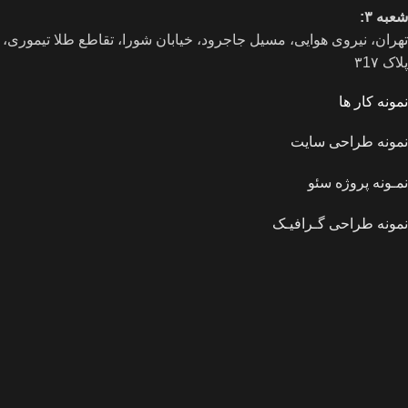
شعبه ۳:
تهران، نیروی هوایی، مسیل جاجرود، خیابان شورا، تقاطع طلا تیموری،
پلاک ۳1۷
نمونه کار ها
نمونه طراحی سایت
نمـونه پروژه سئو
نمونه طراحی گـرافیـک