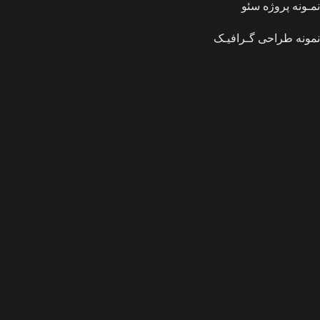
نمـونه پروژه سئو
نمونه طراحی گـرافیـک