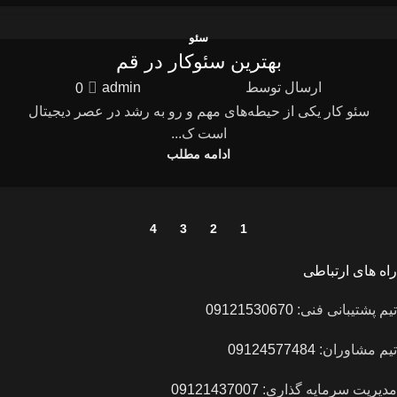
سئو
بهترین سئوکار در قم
ارسال توسط
admin
0
سئو کار یکی از حیطه‌های مهم و رو به رشد در عصر دیجیتال
است ک...
ادامه مطلب
4
3
2
1
راه های ارتباطی
تیم پشتیبانی فنی:
09121530670
تیم مشاوران:
09124577484
مدیریت سرمایه گذاری:
09121437007