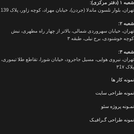
شعبه ۱ (دفتر مرکزی):
تهران، بلوار نلسون ماندلا (جردن)، خیابان مهراد، کوچه زاور، پلاک 139
شعبه ۲:
تهران، خيابان سهروردی شمالی، بالاتر از چهار راه مطهری، نبش
کوچه خوشنودی، برج نیلی، طبقه ۳
شعبه ۳:
تهران، نیروی هوایی، مسیل جاجرود، خیابان شورا، تقاطع طلا تیموری،
پلاک ۳1۷
نمونه کار ها
نمونه طراحی سایت
نمـونه پروژه سئو
نمونه طراحی گـرافیـک