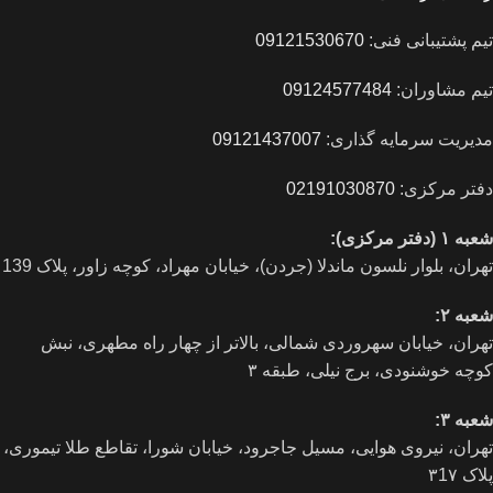
تیم پشتیبانی فنی:
09121530670
تیم مشاوران:
09124577484
مدیریت سرمایه گذاری:
09121437007
دفتر مرکزی:
02191030870
شعبه ۱ (دفتر مرکزی):
تهران، بلوار نلسون ماندلا (جردن)، خیابان مهراد، کوچه زاور، پلاک 139
شعبه ۲:
تهران، خيابان سهروردی شمالی، بالاتر از چهار راه مطهری، نبش
کوچه خوشنودی، برج نیلی، طبقه ۳
شعبه ۳:
تهران، نیروی هوایی، مسیل جاجرود، خیابان شورا، تقاطع طلا تیموری،
پلاک ۳1۷