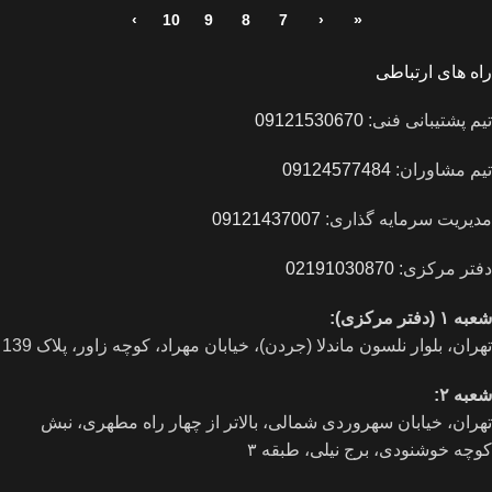
›
10
9
8
7
‹
«
راه های ارتباطی
تیم پشتیبانی فنی:
09121530670
تیم مشاوران:
09124577484
مدیریت سرمایه گذاری:
09121437007
دفتر مرکزی:
02191030870
شعبه ۱ (دفتر مرکزی):
تهران، بلوار نلسون ماندلا (جردن)، خیابان مهراد، کوچه زاور، پلاک 139
شعبه ۲:
تهران، خيابان سهروردی شمالی، بالاتر از چهار راه مطهری، نبش
کوچه خوشنودی، برج نیلی، طبقه ۳