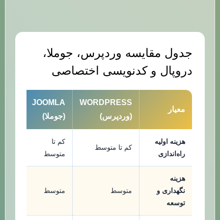
جدول مقایسه وردپرس، جوملا،
دروپال و کدنویسی اختصاصی
UPAL
JOOMLA
WORDPRESS
معیار
(وردپرس)
(جوملا)
(دروپا
هزینه اولیه
کم تا
کم تا متوسط
متوسط
راه‌اندازی
متوسط
هزینه
نگهداری و
متوسط
متوسط
بالا
توسعه