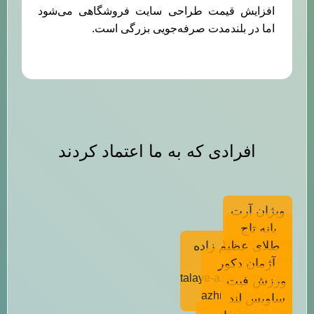
افزایش قیمت طراحی سایت فروشگاهی می‌شود
اما در بلندمدت صرفه‌جویی بزرگی است.
افرادی که به ما اعتماد کردند
ویژان آرت
بانه تاج
vizhanart.com
طلای عظیم زاده
banehtaj.com
مشاهده سایت
آژمان دکور
مشاهده سایت
talaye-azimzadeh.com
ورزش فیت
مشاهده سایت
azhmandecor.com
ساویس لند
varzeshfit.com
مشاهده سایت