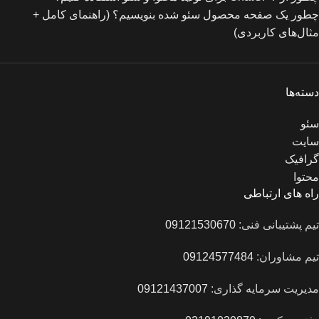
چطور یک صفحه محصول سئو شده بنویسیم؟ (راهنمای کامل +
مثال‌های کاربردی)
دسته‌ها
سئو
سایت
گرافیک
محتوا
راه های ارتباطی
تیم پشتیبانی فنی:
09121530670
تیم مشاوران:
09124577484
مدیریت سرمایه گذاری:
09121437007