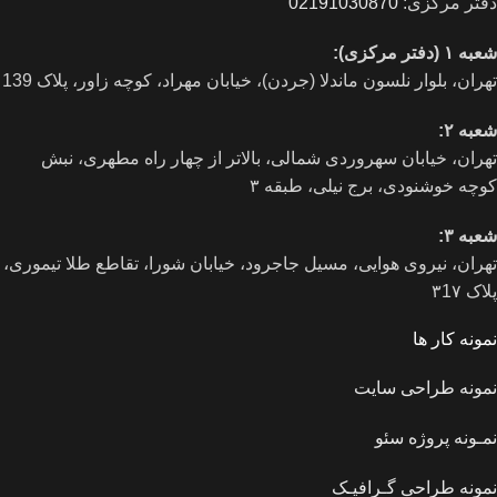
دفتر مرکزی:
02191030870
شعبه ۱ (دفتر مرکزی):
تهران، بلوار نلسون ماندلا (جردن)، خیابان مهراد، کوچه زاور، پلاک 139
شعبه ۲:
تهران، خيابان سهروردی شمالی، بالاتر از چهار راه مطهری، نبش
کوچه خوشنودی، برج نیلی، طبقه ۳
شعبه ۳:
تهران، نیروی هوایی، مسیل جاجرود، خیابان شورا، تقاطع طلا تیموری،
پلاک ۳1۷
نمونه کار ها
نمونه طراحی سایت
نمـونه پروژه سئو
نمونه طراحی گـرافیـک