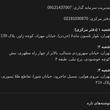
مدیریت سرمایه گذاری:
09121437007
دفتر مرکزی:
02191030870
شعبه ۱ (دفتر مرکزی):
تهران، بلوار نلسون ماندلا (جردن)، خیابان مهراد، کوچه زاور، پلاک 139
شعبه ۲:
تهران، خيابان سهروردی شمالی، بالاتر از چهار راه مطهری، نبش
کوچه خوشنودی، برج نیلی، طبقه ۳
شعبه ۳:
تهران، نیروی هوایی، مسیل جاجرود، خیابان شورا، تقاطع طلا تیموری،
پلاک ۳1۷
نوشته‌های تازه