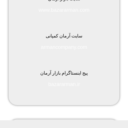
www.bazararman.com
سایت آرمان کمپانی
armancompany.com
پیج اینستاگرام بازار آرمان
bazararman.ir