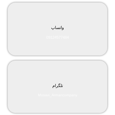
واتساپ
09124577484
تلگرام
Mosavi_Armancompany