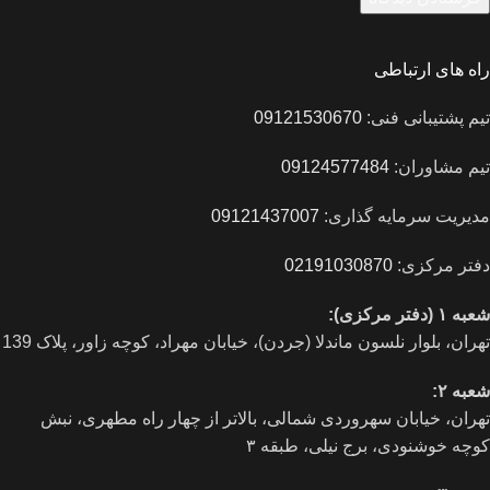
راه های ارتباطی
تیم پشتیبانی فنی:
09121530670
تیم مشاوران:
09124577484
مدیریت سرمایه گذاری:
09121437007
دفتر مرکزی:
02191030870
شعبه ۱ (دفتر مرکزی):
تهران، بلوار نلسون ماندلا (جردن)، خیابان مهراد، کوچه زاور، پلاک 139
شعبه ۲:
تهران، خيابان سهروردی شمالی، بالاتر از چهار راه مطهری، نبش
کوچه خوشنودی، برج نیلی، طبقه ۳