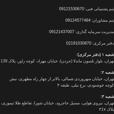
تیم پشتیبانی فنی:
09121530670
تیم مشاوران:
09124577484
مدیریت سرمایه گذاری:
09121437007
دفتر مرکزی:
02191030870
شعبه ۱ (دفتر مرکزی):
تهران، بلوار نلسون ماندلا (جردن)، خیابان مهراد، کوچه زاور، پلاک 139
شعبه ۲:
تهران، خيابان سهروردی شمالی، بالاتر از چهار راه مطهری، نبش
کوچه خوشنودی، برج نیلی، طبقه ۳
شعبه ۳:
تهران، نیروی هوایی، مسیل جاجرود، خیابان شورا، تقاطع طلا تیموری،
پلاک ۳1۷